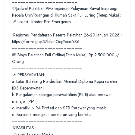
========================
⏰Jadwal Pelatihan PManajement Pelayanan Rawat Inap bagi
Kepala Unit/Ruangan di Rumah Sakit Full Luring (Tatap Muka) :
📍 Lokasi : Kantor Pro Emergency
Registrasi Pendaftaran Peserta Pelatihan 26-29 Januari 2026 :
https://forms.gle/5ZbNntQepYxcdiYS6
==========================
💸 Biaya Pelatihan Full Offline(Tatap Muka): Rp 2.500.000,-/
Orang
==========================
📌 PERSYARATAN:
a. Latar Belakang Pendidikan Minimal Diploma Keperawatan
(D3 Keperawatan).
b. Pengalaman sebagai perawat klinis (PK II) atau perawat
manajer (PM I).
c. Memiliki NIRA Profesi dan STR Perawat yang masih
d. Bersedia mengikuti peraturan yang berlaku.
==========================
💡FASILITAS :
- Name Tag dan Masker