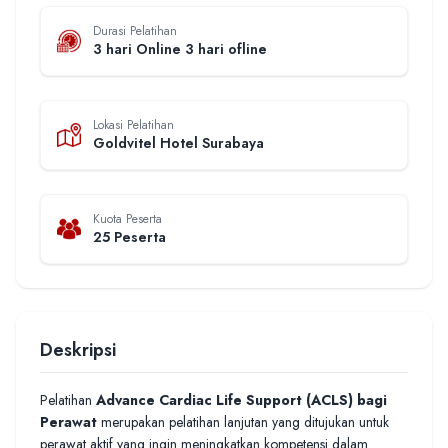
Durasi Pelatihan
3 hari Online 3 hari ofline
Lokasi Pelatihan
Goldvitel Hotel Surabaya
Kuota Peserta
25 Peserta
Deskripsi
Pelatihan
Advance Cardiac Life Support (ACLS) bagi
Perawat
merupakan pelatihan lanjutan yang ditujukan untuk
perawat aktif yang ingin meningkatkan kompetensi dalam