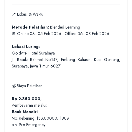
📍 Lokasi & Waktu
Metode Pelatihan:
Blended Learning
📆 Online 03–05 Feb 2026 • Offline 06–08 Feb 2026
Lokasi Luring:
Goldvitel Hotel Surabaya
Jl. Basuki Rahmat No.147, Embong Kaliasin, Kec. Genteng,
Surabaya, Jawa Timur 60271
💰 Biaya Pelatihan
Rp 2.850.000,-
Pembayaran melalui:
Bank Mandiri
No. Rekening: 133.00000.11809
a.n. Pro Emergency