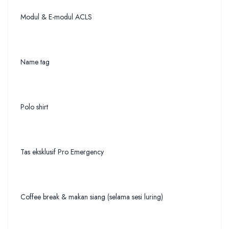
Modul & E-modul ACLS
Name tag
Polo shirt
Tas eksklusif Pro Emergency
Coffee break & makan siang (selama sesi luring)