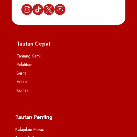
Tautan Cepat
Tentang Kami
Pelatihan
Berita
Artikel
Kontak
Tautan Penting
Kebijakan Privasi