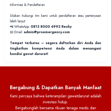
Informasi & Pendaftaran
Silakan hubungi tim kami untuk pendaftaran atau pertanyaan
lebih lanjut:
📲 WhatsApp:
0813 8000 4992 Rezky
📧 Email:
admin
@proemergency.com
Tempat terbatas – segera daftarkan diri Anda dan
tingkatkan kompetensi Anda dalam menangani
kondisi gawat darurat!
Bergabung & Dapatkan Banyak Manfaat
Kami percaya bahwa keterampilan gawatdarurat adalah
investasi hidup.
Bergabunglah bersama ribuan tenaga medis dan